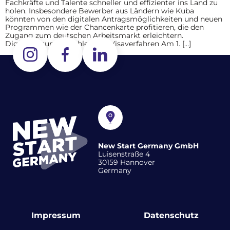
Fachkräfte und Talente schneller und effizienter ins Land zu
holen. Insbesondere Bewerber aus Ländern wie Kuba
könnten von den digitalen Antragsmöglichkeiten und neuen
Programmen wie der Chancenkarte profitieren, die den
Zugang zum deutschen Arbeitsmarkt erleichtern.
Digitalisierung beschleunigt Visaverfahren Am 1. […]
New Start Germany GmbH
Luisenstraße 4
30159 Hannover
Germany
Impressum
Datenschutz